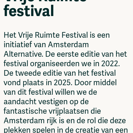
Podcasts
festival
Music
Network
About
Het Vrije Ruimte Festival is een
Contact
Subscribe
initiatief van Amsterdam
Jobs / Internships
Alternative. De eerste editie van het
Join
festival organiseerden we in 2022.
Shop
Donate
De tweede editie van het festival
Advertise
vond plaats in 2025. Door middel
Solidariteitsfonds
van dit festival willen we de
Projects
aandacht vestigen op de
Ventilator Cinema
fantastische vrijplaatsen die
Anderworld Records
Rad-Ish
Amsterdam rijk is en de rol die deze
Webdocu Collectief Eigendom
plekken spelen in de creatie van een
Fragmenta