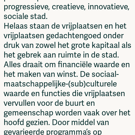
progressieve, creatieve, innovatieve,
Vrij Beton
Vrije Ruimte festival
sociale stad.
AADE
Helaas staan de vrijplaatsen en het
AA Talks
vrijplaatsen gedachtengoed onder
Ringfeest
AA Academy
druk van zowel het grote kapitaal als
het gebrek aan ruimte in de stad.
Members
Log in to portal
Alles draait om financiële waarde en
CMS for venues
het maken van winst. De sociaal-
maatschappelijke-(sub)culturele
waarde en functies die vrijplaatsen
vervullen voor de buurt en
gemeenschap worden vaak over het
hoofd gezien. Door middel van
gevarieerde programma’s op